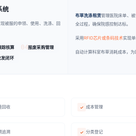
系统
布草洗涤租赁
管理医院床单、被
实现被服的申领、使用、洗涤、回
全过程，确保院感控制达标。
采用
RFID芯片或条码技术
实现单
04
跟踪核算
报废采购管理
自动计算科室布草消耗成本，为
收发闭环
量回收
成本管理
✓
期追溯
分类登记
✓