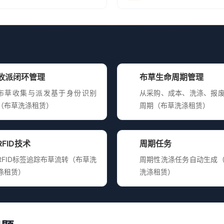
收派闭环管理
布草生命周期管理
布草收集与派发基于身份识别
从采购、成本、洗涤、报
（布草洗涤租赁）
周期（布草洗涤租赁）
RFID技术
周期任务
RFID标签追踪布草流转（布草洗
周期性洗涤任务自动生成
涤租赁）
洗涤租赁）