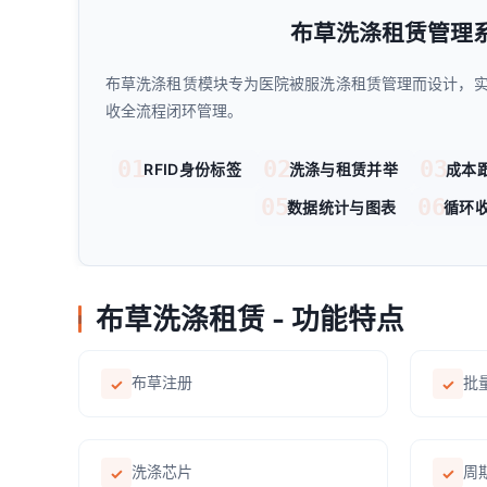
布草洗涤租赁管理
布草洗涤租赁模块专为医院被服洗涤租赁管理而设计，
收全流程闭环管理。
01
02
03
RFID身份标签
洗涤与租赁并举
成本
05
06
数据统计与图表
循环
布草洗涤租赁 - 功能特点
布草注册
批
✓
✓
洗涤芯片
周
✓
✓