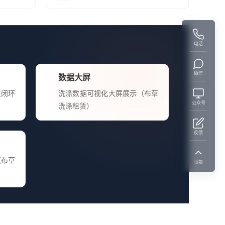
电话
微信
数据大屏
废闭环
洗涤数据可视化大屏展示（布草
公众号
洗涤租赁）
反馈
（布草
顶部